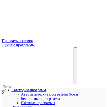
Программы ставок
Лучшие программы
Категории программ
X
Автоматические программы (боты)
Бесплатные программы
Платные программы