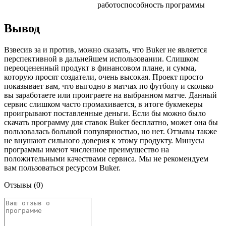
работоспособность программы
Вывод
Взвесив за и против, можно сказать, что Buker не является
перспективной в дальнейшем использовании. Слишком
переоцененный продукт в финансовом плане, и сумма,
которую просят создатели, очень высокая. Проект просто
показывает вам, что выгодно в матчах по футболу и сколько
вы заработаете или проиграете на выбранном матче. Данный
сервис слишком часто промахивается, в итоге букмекеры
проигрывают поставленные деньги. Если бы можно было
скачать программу для ставок Buker бесплатно, может она бы
пользовалась большой популярностью, но нет. Отзывы также
не внушают сильного доверия к этому продукту. Минусы
программы имеют численное преимущество на
положительными качествами сервиса. Мы не рекомендуем
вам пользоваться ресурсом Buker.
Отзывы
(0)