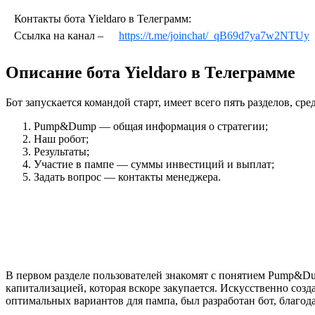
Контакты бота Yieldaro в Телеграмм:
Ссылка на канал –
https://t.me/joinchat/_qB69d7ya7w2NTUy
Описание бота Yieldaro в Телеграмме
Бот запускается командой старт, имеет всего пять разделов, сре
Pump&Dump — общая информация о стратегии;
Наш робот;
Результаты;
Участие в пампе — суммы инвестиций и выплат;
Задать вопрос — контакты менеджера.
В первом разделе пользователей знакомят с понятием Pump&Dum
капитализацией, которая вскоре закупается. Искусственно соз
оптимальных вариантов для пампа, был разработан бот, благо