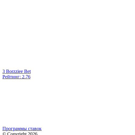
3
Borzziee Bet
Рейтинг: 2.76
Программы ставок
© Copyright 2026