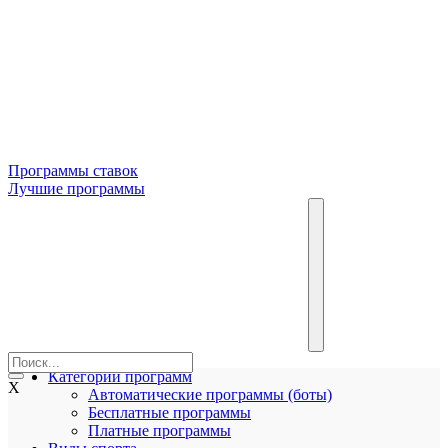
Программы ставок
Лучшие программы
Категории программ
X
Автоматические программы (боты)
Бесплатные программы
Платные программы