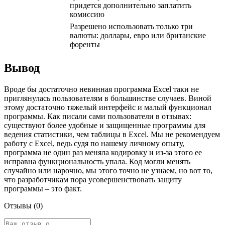
придется дополнительно заплатить
комиссию
Разрешено использовать только три
валюты: доллары, евро или британские
форенты
Вывод
Вроде бы достаточно невинная программа Excel таки не
приглянулась пользователям в большинстве случаев. Виной
этому достаточно тяжелый интерфейс и малый функционал
программы. Как писали сами пользователи в отзывах:
существуют более удобные и защищенные программы для
ведения статистики, чем таблицы в Excel. Мы не рекомендуем
работу с Excel, ведь судя по нашему личному опыту,
программа не один раз меняла кодировку и из-за этого ее
исправна функциональность упала. Код могли менять
случайно или нарочно, мы этого точно не узнаем, но вот то,
что разработчикам пора усовершенствовать защиту
программы – это факт.
Отзывы
(0)