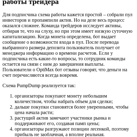
работы трейдера
Для подписчика схема работы кажется простой – собрали пул
инвесторов и пропампили актив. Но на деле весь процесс
оказался сложнее. Команда трейдеров исследует активы,
отбирая те, что на слуху, но при этом имеет низкую суточную
капитализацию. Когда монета определена, бот выдает
сообщение о возможности входа в пул. После перевода
выбранного размера депозита пользователь получает от
менеджера информацию о времени расчетов. Если у
подписчика есть какие-то вопросы, то сотрудник команды
остается на связи с ним до завершения выплаты.
Пользователи о OptiMax бот отзывы говорят, что деньги на
счет перечисляются всегда вовремя.
Схема PumpDump реализуется так:
организаторы покупают монету небольшим
количеством, чтобы набрать объем для сделки;
дальше покупки становятся более уверенными, чтобы
цена начала расти;
растущий актив замечают участники рынка и
поддерживают его, создавая памп цены;
организаторы разгружают позиции лесенкой, поэтому
прибыль не заоблачная, а вполне реальная.