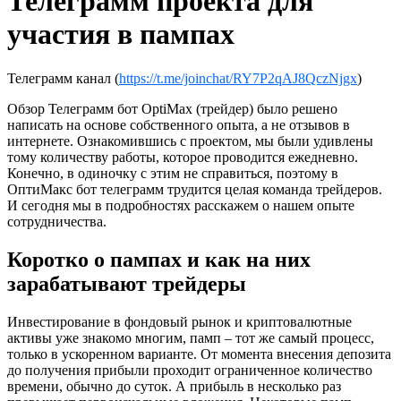
Телеграмм проекта для
участия в пампах
Телеграмм канал (
https://t.me/joinchat/RY7P2qAJ8QczNjgx
)
Обзор Телеграмм бот OptiMax (трейдер) было решено
написать на основе собственного опыта, а не отзывов в
интернете. Ознакомившись с проектом, мы были удивлены
тому количеству работы, которое проводится ежедневно.
Конечно, в одиночку с этим не справиться, поэтому в
ОптиМакс бот телеграмм трудится целая команда трейдеров.
И сегодня мы в подробностях расскажем о нашем опыте
сотрудничества.
Коротко о пампах и как на них
зарабатывают трейдеры
Инвестирование в фондовый рынок и криптовалютные
активы уже знакомо многим, памп – тот же самый процесс,
только в ускоренном варианте. От момента внесения депозита
до получения прибыли проходит ограниченное количество
времени, обычно до суток. А прибыль в несколько раз