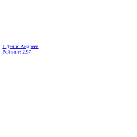
1
Денис Андреев
Рейтинг: 2.97