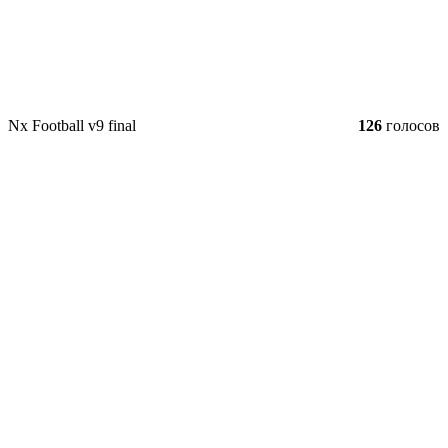
Nx Football v9 final
126
голосов