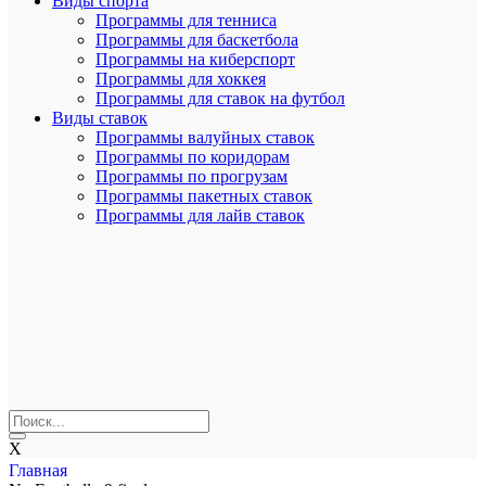
Виды спорта
Программы для тенниса
Программы для баскетбола
Программы на киберспорт
Программы для хоккея
Программы для ставок на футбол
Виды ставок
Программы валуйных ставок
Программы по коридорам
Программы по прогрузам
Программы пакетных ставок
Программы для лайв ставок
X
Главная