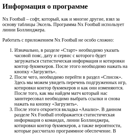
Информация о программе
Nx Football – софт, который, как и многие другие, взял за
основу таблицы Эксель. Программа Nx Football использует
линии Боллинджера.
Работать с приложением Nx Football не особо сложно:
Изначально, в разделе «Старт» необходимо указать
часовой пояс, дату и сервис с которого будет
загружаться статистическая информация и котировки
контор букмекеров. После этого необходимо нажать на
кнопку «Загрузить».
После чего, необходимо перейти в раздел «Список».
Здесь мы можем увидеть перечень подгруженных игр,
котировки контор букмекеров и как они изменяются.
После того, как мы найдем матч который нас
заинтересовал необходимо выбрать ссылки и снова
нажать на кнопку «Загрузить».
После этого откроется вкладка «Анализ». В данном
разделе Nx Football отображается статистическая
информация о командах, линии Боллинджера,
котировки контор букмекеров, а также вероятности,
которые рассчитало программное обеспечение. В