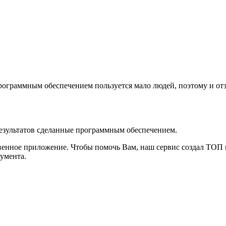
ограммным обеспечением пользуется мало людей, поэтому и отз
езультатов сделанные программным обеспечением.
твенное приложение. Чтобы помочь Вам, наш сервис создал ТОП
умента.