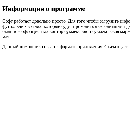
Информация о программе
Софт работает довольно просто. Для того чтобы загрузить ин
футбольных матчах, которые будут проходить в сегодняшний де
были в коэффициентах контор букмекеров и букмекерская марж
матча.
Данный помощник создан в формате приложения. Скачать уст