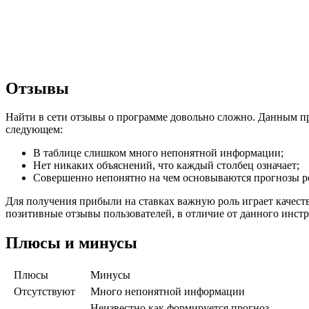
Отзывы
Найти в сети отзывы о программе довольно сложно. Данным пр
следующем:
В таблице слишком много непонятной информации;
Нет никаких объяснений, что каждый столбец означает;
Совершенно непонятно на чем основываются прогнозы р
Для получения прибыли на ставках важную роль играет качес
позитивные отзывы пользователей, в отличие от данного инстр
Плюсы и минусы
Плюсы
Минусы
Отсутствуют
Много непонятной информации
Неизвестно как формируется прогноз