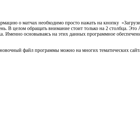
формацию о матчах необходимо просто нажать на кнопку «Загруз
нь. В целом обращать внимание стоит только на 2 столбца. Это 
а. Именно основываясь на этих данных программное обеспечени
ановочный файл программы можно на многих тематических сайт