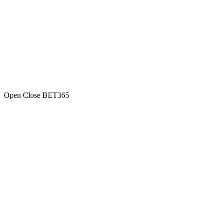
Open Close BET365