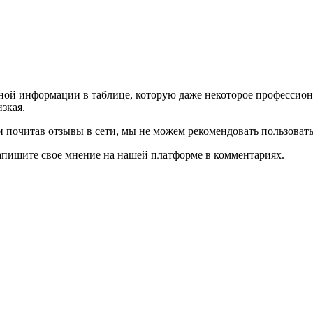
ой информации в таблице, которую даже некоторое профессиона
зкая.
 почитав отзывы в сети, мы не можем рекомендовать пользоват
апишите свое мнение на нашей платформе в комментариях.