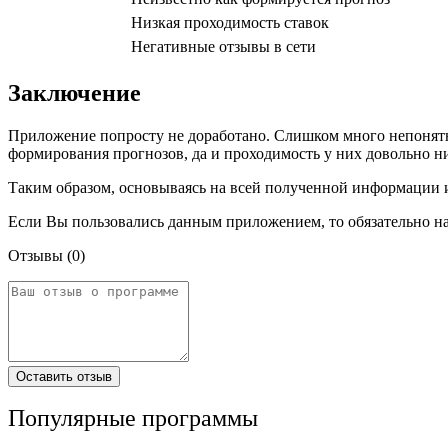
Низкая проходимость ставок
Негативные отзывы в сети
Заключение
Приложение попросту не доработано. Слишком много непонятн
формирования прогнозов, да и проходимость у них довольно ни
Таким образом, основываясь на всей полученной информации и
Если Вы пользовались данным приложением, то обязательно н
Отзывы
(0)
Оставить отзыв
Популярные программы