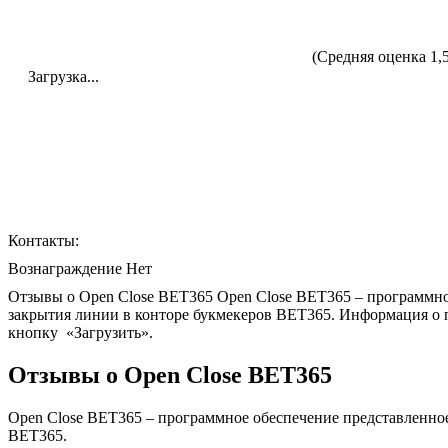
(Средняя оценка 1,
Загрузка...
Контакты:
Вознаграждение
Нет
Отзывы о Open Close BET365 Open Close BET365 – программно
закрытия линии в конторе букмекеров BET365. Информация о п
кнопку «Загрузить».
Отзывы о Open Close BET365
Open Close BET365 – программное обеспечение представленно
BET365.