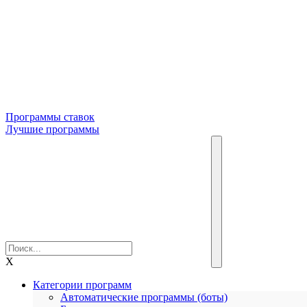
Программы ставок
Лучшие программы
X
Категории программ
Автоматические программы (боты)