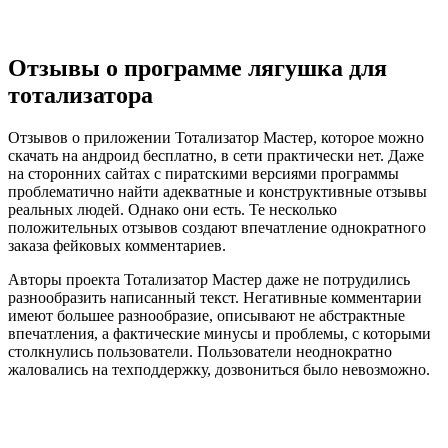
Отзывы о программе лягушка для
тотализатора
Отзывов о приложении Тотализатор Мастер, которое можно
скачать на андроид бесплатно, в сети практически нет. Даже
на сторонних сайтах с пиратскими версиями программы
проблематично найти адекватные и конструктивные отзывы
реальных людей. Однако они есть. Те несколько
положительных отзывов создают впечатление однократного
заказа фейковых комментариев.
Авторы проекта Тотализатор Мастер даже не потрудились
разнообразить написанный текст. Негативные комментарии
имеют большее разнообразие, описывают не абстрактные
впечатления, а фактические минусы и проблемы, с которыми
столкнулись пользователи. Пользователи неоднократно
жаловались на техподдержку, дозвониться было невозможно.