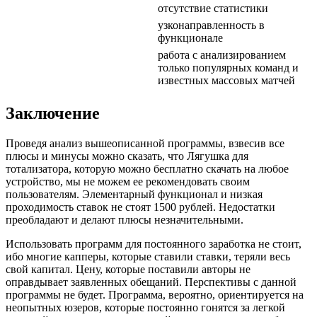
отсутствие статистики
узконаправленность в
функционале
работа с анализированием
только популярных команд и
известных массовых матчей
Заключение
Проведя анализ вышеописанной программы, взвесив все
плюсы и минусы можно сказать, что Лягушка для
тотализатора, которую можно бесплатно скачать на любое
устройство, мы не можем ее рекомендовать своим
пользователям. Элементарный функционал и низкая
проходимость ставок не стоят 1500 рублей. Недостатки
преобладают и делают плюсы незначительными.
Использовать программ для постоянного заработка не стоит,
ибо многие капперы, которые ставили ставки, теряли весь
свой капитал. Цену, которые поставили авторы не
оправдывает заявленных обещаний. Перспективы с данной
программы не будет. Программа, вероятно, ориентируется на
неопытных юзеров, которые постоянно гонятся за легкой