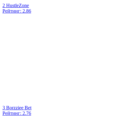
2
HustleZone
Рейтинг: 2.86
3
Borzziee Bet
Рейтинг: 2.76