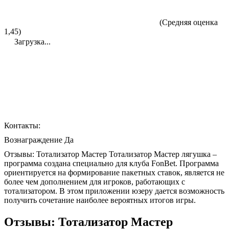
(Средняя оценка
1,45)
Загрузка...
Контакты:
Вознаграждение
Да
Отзывы: Тотализатор Мастер Тотализатор Мастер лягушка –
программа создана специально для клуба FonBet. Программа
ориентируется на формирование пакетных ставок, является не
более чем дополнением для игроков, работающих с
тотализатором. В этом приложении юзеру дается возможность
получить сочетание наиболее вероятных итогов игры.
Отзывы: Тотализатор Мастер