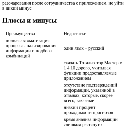
разочарования после сотрудничества с приложением, не уйти
в дикий минус.
Плюсы и минусы
Преимущества
Недостатки
полная автоматизация
процесса анализирования
один язык – русский
информации и подбора
комбинаций
скачать Тотализатор Мастер v
1 4 10 дорого, учитывая
функции предоставляемые
приложением
отсутствие подтверждений
информации, указанной в
отзывах, которые, скорее
всего, заказные
низкий процент
проходимости прогнозов
время анализа информации
слишком растянуто