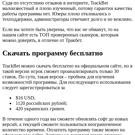
Судя по отсутствию отзывов в интернете, TrackBet
малоизвестный и плохо изученный, потому гарантии качества
работы программы нет. Юзеры плохо откликались о
техподдержки, администраторы отвечают долго и не вежливо.
Если вы хотите быть уверены, что вас не обманут, то на
нашем сайте есть ТОП проверенных сканеров, которым
можно доверять, в отличие от Тракбет.
Скачать программу бесплатно
TrackBet можно скачать бесплатно на официальном сайте, но в
такой версии игрок сможет проанализировать только 30
ставок. По сути, такая версия – пробник для изучения
возможностей программы. Для последующего использования
следует зарегистрироваться за
$16 USD;
1120 российских рублей;
420 украинских гривен.
В течение одного года вы сможете обновлять софт до новых
версий, а текущей сможете пользоваться неограниченное
количество времени. Оплатить программу также можно на