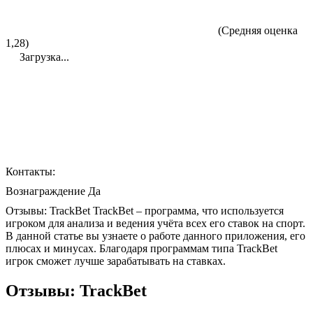
(Средняя оценка
1,28)
Загрузка...
Контакты:
Вознаграждение
Да
Отзывы: TrackBet TrackBet – программа, что используется
игроком для анализа и ведения учёта всех его ставок на спорт.
В данной статье вы узнаете о работе данного приложения, его
плюсах и минусах. Благодаря программам типа TrackBet
игрок сможет лучше зарабатывать на ставках.
Отзывы: TrackBet