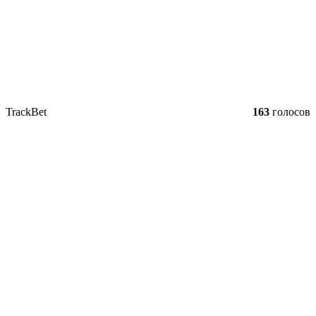
TrackBet
163
голосов