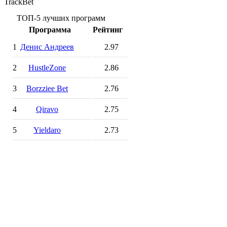
TrackBet
ТОП-5 лучших программ
Программа
Рейтинг
1
Денис Андреев
2.97
2
HustleZone
2.86
3
Borzziee Bet
2.76
4
Qiravo
2.75
5
Yieldaro
2.73