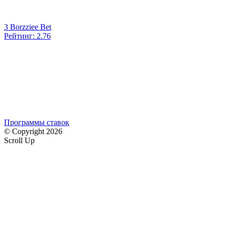
3
Borzziee Bet
Рейтинг: 2.76
Программы ставок
© Copyright 2026
Scroll Up