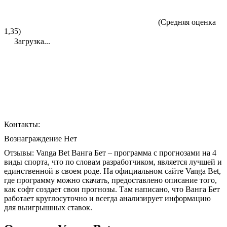
(Средняя оценка
1,35)
Загрузка...
Контакты:
Вознаграждение
Нет
Отзывы: Vanga Bet Ванга Бет – программа с прогнозами на 4
виды спорта, что по словам разработчиком, является лучшей и
единственной в своем роде. На официальном сайте Vanga Bet,
где программу можно скачать, предоставлено описание того,
как софт создает свои прогнозы. Там написано, что Ванга Бет
работает круглосуточно и всегда анализирует информацию
для выигрышных ставок.