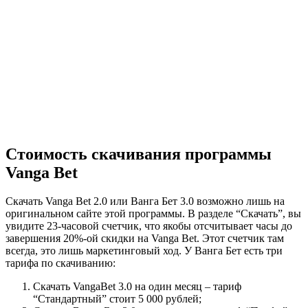
Стоимость скачивания программы
Vanga Bet
Скачать Vanga Bet 2.0 или Ванга Бет 3.0 возможно лишь на
оригинальном сайте этой программы. В разделе “Скачать”, вы
увидите 23-часовой счетчик, что якобы отсчитывает часы до
завершения 20%-ой скидки на Vanga Bet. Этот счетчик там
всегда, это лишь маркетинговый ход. У Ванга Бет есть три
тарифа по скачиванию:
Скачать VangaBet 3.0 на один месяц – тариф
“Стандартный” стоит 5 000 рублей;