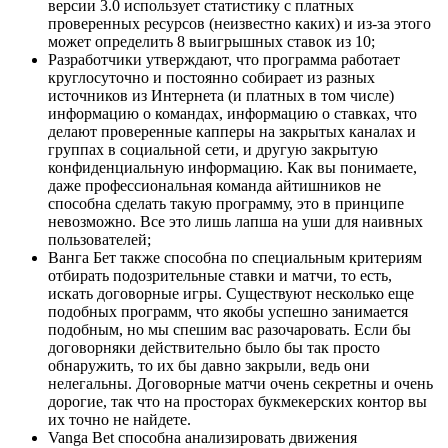
версии 3.0 использует статистику с платных
проверенных ресурсов (неизвестно каких) и из-за этого
может определить 8 выигрышных ставок из 10;
Разработчики утверждают, что программа работает
круглосуточно и постоянно собирает из разных
источников из Интернета (и платных в том числе)
информацию о командах, информацию о ставках, что
делают проверенные капперы на закрытых каналах и
группах в социальной сети, и другую закрытую
конфиденциальную информацию. Как вы понимаете,
даже профессиональная команда айтишников не
способна сделать такую программу, это в принципе
невозможно. Все это лишь лапша на уши для наивных
пользователей;
Ванга Бет также способна по специальным критериям
отбирать подозрительные ставки и матчи, то есть,
искать договорные игры. Существуют несколько еще
подобных программ, что якобы успешно занимается
подобным, но мы спешим вас разочаровать. Если бы
договорняки действительно было бы так просто
обнаружить, то их бы давно закрыли, ведь они
нелегальны. Договорные матчи очень секретны и очень
дорогие, так что на просторах букмекерских контор вы
их точно не найдете.
Vanga Bet способна анализировать движения