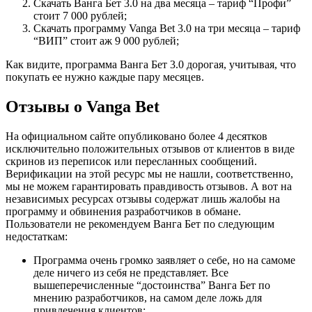
Скачать Ванга Бет 3.0 на два месяца – тариф “Профи”
стоит 7 000 рублей;
Скачать программу Vanga Bet 3.0 на три месяца – тариф
“ВИП” стоит аж 9 000 рублей;
Как видите, программа Ванга Бет 3.0 дорогая, учитывая, что
покупать ее нужно каждые пару месяцев.
Отзывы о Vanga Bet
На официальном сайте опубликовано более 4 десятков
исключительно положительных отзывов от клиентов в виде
скринов из переписок или пересланных сообщений.
Верификации на этой ресурс мы не нашли, соответственно,
мы не можем гарантировать правдивость отзывов. А вот на
независимых ресурсах отзывы содержат лишь жалобы на
программу и обвинения разработчиков в обмане.
Пользователи не рекомендуем Ванга Бет по следующим
недостаткам:
Программа очень громко заявляет о себе, но на самоме
деле ничего из себя не представляет. Все
вышеперечисленные “достоинства” Ванга Бет по
мнению разработчиков, на самом деле ложь для
привлечения клиентов;