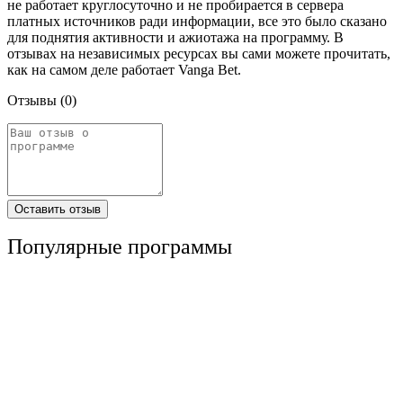
не работает круглосуточно и не пробирается в сервера
платных источников ради информации, все это было сказано
для поднятия активности и ажиотажа на программу. В
отзывах на независимых ресурсах вы сами можете прочитать,
как на самом деле работает Vanga Bet.
Отзывы
(0)
Оставить отзыв
Популярные программы