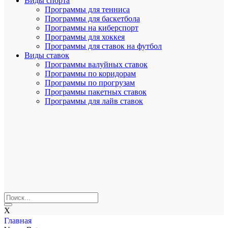
Виды спорта
Программы для тенниса
Программы для баскетбола
Программы на киберспорт
Программы для хоккея
Программы для ставок на футбол
Виды ставок
Программы валуйных ставок
Программы по коридорам
Программы по прогрузам
Программы пакетных ставок
Программы для лайв ставок
X
Главная