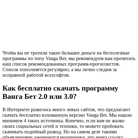
Чтобы вы не тратили такие большие деньги на бесполезные
программы по типу Vanga Bet, мы рекомендуем вам прочитать
наш список рекомендованных программ-прогнозистов.
Список пополняется регулярно, а мы лично следим за
исправной работой всехсофтов.
Как бесплатно скачать программу
Ванга Бет 2.0 или 3.0?
В Интернете развелось много левых сайтов, что предлагают
скачать бесплатно взломанную версию Vanga Bet. Мы нашли
минимум 4 таких источника. Конечно, если вам не жалко
своих социальных сетей и техники, то можете пробовать
скачивать подобный развод. Но на самом деле такими
объявлениями занимаются мошенники, что через ссылку