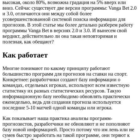
высокая, около 80%, возможна градация на 5% вверх или
вниз. Сейчас существует две версии программы: Vanga Bet 2.0
и 3.0, отличаются они между собой более
усовершенствованной системой поиска информации для
прогнозов. В этой статье мы более детально разберем работу
программы Vanga Bet в версиях 2.0 и 3.0. И вынесем свой
вердикт, действительно ли она такая неповторимая и
полезная, как обещают?
Как работает
Многие понимают по какому принципу работают
большинство программ для прогнозов на ставки на спорт.
Конкретнее: разработчики создают базу информации о
командах, отдельных игроках, используют всем известную
статистику их разных статистических ресурсов. Такую
информационную базу необходимо обновлять практически
еженедельно, ведь для создания прогноза используется
последние 5-10 матчей одной команды или игрока.
Как показывает наша практика анализы программ-
прогнозистов, разработчики не обновляют и не пополняют
базу новой информацией. Просто потому что им лень или не
сумев быстро заработать на такой программе, они теряют к