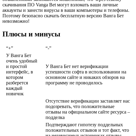
скачивания ПО Vanga Bet могут взломать ваши личные
аккаунты и занести вирусы в ваши компьютеры и телефоны.
Поэтому безопасно скачать бесплатную версию Ванга Бет
невозможно!
Плюсы и минусы
“+”
“-”
У Ванга Бет
очень удобный
и простой
У Ванга Бет нет верификации
интерфейс, в
успешности софта в использовании на
котором
основном сайте и никаких обзоров на
разберется
программу не проводилось
каждый
новичок
Отсутствие верификации заставляет нас
подозревать, что положительные
отзывы на официальном сайте ресурса –
подделка
Подтверждают гипотезу поддельных
положительных отзывов и тот факт, что
на независимых источниках отзывы